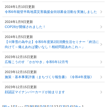
2024年1月10日更新
令和6年能登半島地震災害義援金街頭募金活動を実施しました
2024年1月9日更新
COP28が開催されました！
2024年1月5日更新
【※降雪の為中止】令和5年度第2回消費生活セミナー「終活に
向けて～備えあれば憂いなし！相続問題あれこれ～」
2023年12月15日更新
広報こうのす 「かがやき」令和5年12月号
2023年12月15日更新
施策・基本事業評価（まちづくり報告書）《令和4年度版》
2023年12月15日更新
顔認証マイナンバーカードが始まります
[
前へ
] [
1
] ･･･ [
7
] [
8
] [
9
] [
10
] [
11
] 12 [
13
] [
14
] [
次へ
]