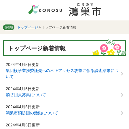
ペ
メ
ー
ニ
ジ
ュ
の
ー
先
を
トップページ
>
トップページ新着情報
現在地
頭
飛
で
ば
本
す。
し
トップページ新着情報
文
て
本
文
2024年4月5日更新
へ
集団検診業務委託先への不正アクセス攻撃に係る調査結果につ
いて
2024年4月5日更新
消防団員募集について
2024年4月5日更新
鴻巣市消防団の活動について
2024年4月5日更新