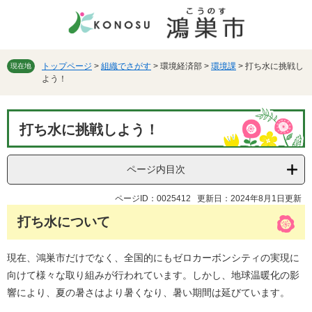
ペ
メ
ー
ニ
ジ
ュ
の
ー
先
を
トップページ
>
組織でさがす
>
環境経済部
>
環境課
>
打ち水に挑戦し
現在地
よう！
頭
飛
で
ば
す。
し
本
て
打ち水に挑戦しよう！
文
本
文
へ
ページ内目次
ページID：0025412
更新日：2024年8月1日更新
打ち水について
現在、鴻巣市だけでなく、全国的にもゼロカーボンシティの実現に
向けて様々な取り組みが行われています。しかし、地球温暖化の影
響により、夏の暑さはより暑くなり、暑い期間は延びています。