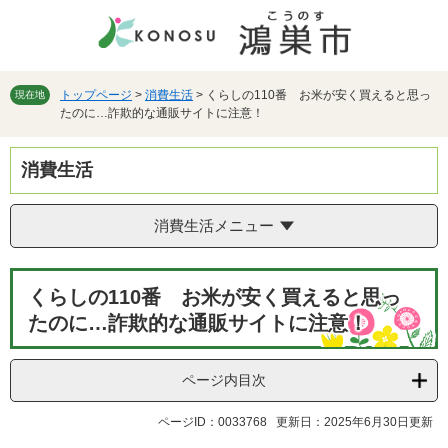
ペ
メ
ー
ニ
ジ
ュ
の
ー
先
を
トップページ
>
消費生活
>
くらしの110番 お米が安く買えると思っ
現在地
たのに…詐欺的な通販サイトに注意！
頭
飛
で
ば
す。
し
消費生活
て
本
文
消費生活メニュー
へ
本
くらしの110番 お米が安く買えると思っ
文
たのに…詐欺的な通販サイトに注意！
ページ内目次
ページID：0033768
更新日：2025年6月30日更新