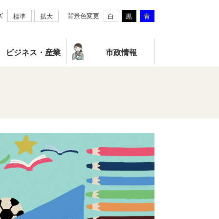
ズ
背景色変更
標準
拡大
白
黒
青
ビジネス・産業
市政情報