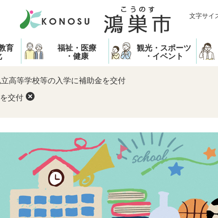
文字サイ
教育
福祉・医療
観光・スポーツ
化
・健康
・イベント
私立高等学校等の入学に補助金を交付
を交付