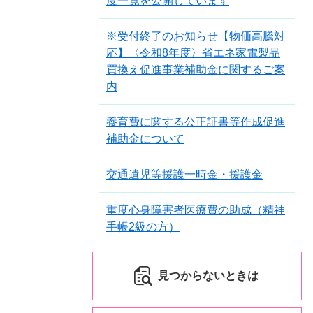
度一覧を公開しています
※受付終了のお知らせ【物価高騰対
応】〈令和8年度〉省エネ家電製品
買換え促進事業補助金に関するご案
内
養育費に関する公正証書等作成促進
補助金について
交通遺児等援護一時金・援護金
重度心身障害者医療費の助成（精神
手帳2級の方）
見つからないときは