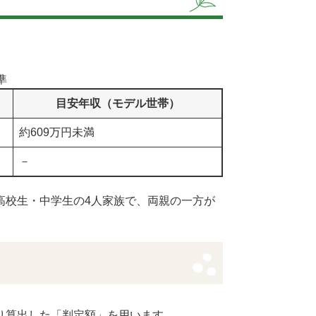
準
目安年収（モデル世帯）
約609万円未満
－
高校生・中学生の4人家族で、両親の一方が
。
り算出した「判定額」を用います。