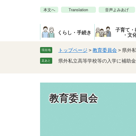
ペ
メ
本文へ
Translation
音声よみあげ
ー
ニ
ジ
ュ
の
ー
子育て・
先
を
くらし・手続き
・文
頭
飛
で
ば
トップページ
>
教育委員会
>
県外
現在地
す。
し
県外私立高等学校等の入学に補助金
足あと
て
本
文
へ
教育委員会