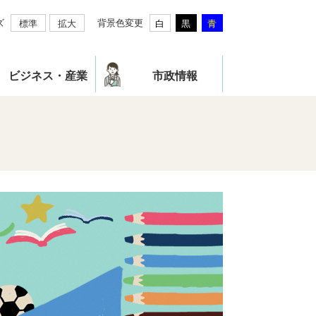
ズ
背景色変更
標準
拡大
白
黒
青
ビジネス・産業
市政情報