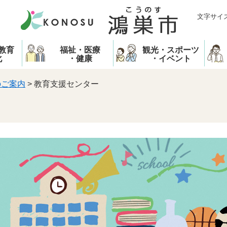
文字サイ
教育
福祉・医療
観光・スポーツ
化
・健康
・イベント
のご案内
>
教育支援センター