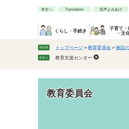
ペ
メ
本文へ
Translation
音声よみあげ
ー
ニ
ジ
ュ
の
ー
子育て・
先
を
くらし・手続き
・文
頭
飛
で
ば
トップページ
>
教育委員会
>
施設
現在地
す。
し
教育支援センター
足あと
て
本
文
へ
教育委員会