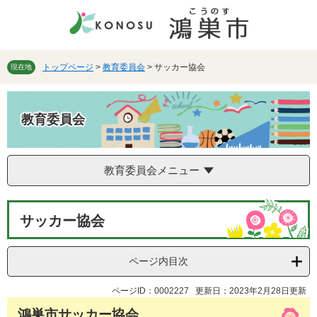
ペ
メ
ー
ニ
ジ
ュ
の
ー
先
を
トップページ
>
教育委員会
>
サッカー協会
現在地
頭
飛
で
ば
す。
し
教育委員会
て
本
文
教育委員会メニュー
へ
本
サッカー協会
文
ページ内目次
ページID：0002227
更新日：2023年2月28日更新
鴻巣市サッカー協会