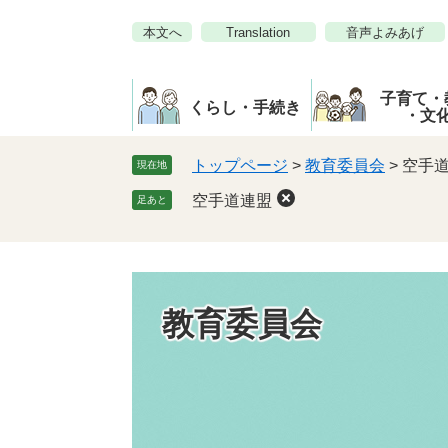
ペ
メ
本文へ
Translation
音声よみあげ
ー
ニ
ジ
ュ
の
ー
子育て・
先
を
くらし・手続き
・文
頭
飛
で
ば
トップページ
>
教育委員会
>
空手
現在地
す。
し
空手道連盟
足あと
て
本
文
へ
教育委員会