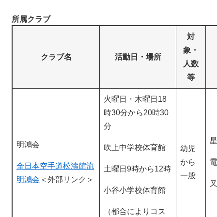
所属クラブ
対
象・
クラブ名
活動日・場所
人数
等
火曜日・木曜日18
時30分から20時30
分
明鴻会
吹上中学校体育館
幼児
から
電
全日本空手道松濤館流
土曜日9時から12時
一般
明鴻会
＜外部リンク＞
小谷小学校体育館
（都合によりコス