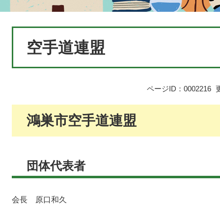
本
空手道連盟
文
ページID：0002216
鴻巣市空手道連盟
団体代表者
会長 原口和久