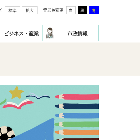
ズ
背景色変更
標準
拡大
白
黒
青
ビジネス・産業
市政情報