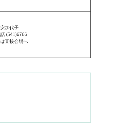
岡安加代子
話 (541)6766
又は直接会場へ