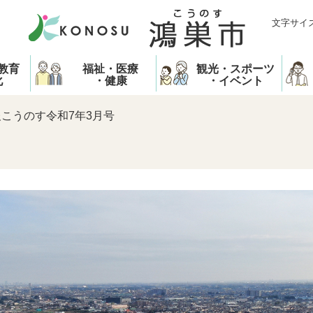
文字サイ
教育
福祉・医療
観光・スポーツ
化
・健康
・イベント
こうのす令和7年3月号