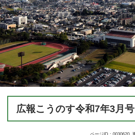
本
広報こうのす令和7年3月号
文
ページID：0030620