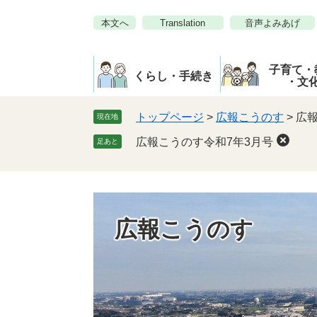
ペ
メ
本文へ
Translation
音声よみあげ
ー
ニ
ジ
ュ
の
ー
子育て・
先
を
くらし・手続き
・文
頭
飛
で
ば
トップページ
>
広報こうのす
>
広報
現在地
す。
し
広報こうのす令和7年3月号
足あと
て
本
文
へ
広報こうのす