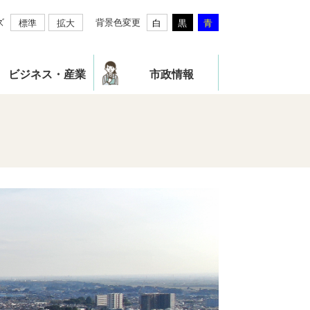
ズ
背景色変更
標準
拡大
白
黒
青
ビジネス・産業
市政情報