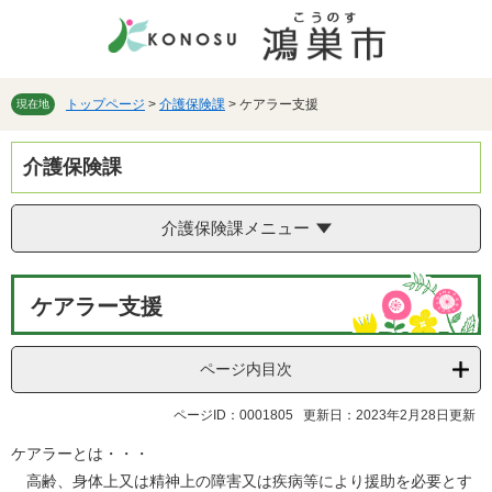
ペ
メ
ー
ニ
ジ
ュ
の
ー
先
を
トップページ
>
介護保険課
>
ケアラー支援
現在地
頭
飛
で
ば
介護保険課
す。
し
て
本
介護保険課メニュー
文
へ
本
ケアラー支援
文
ページ内目次
ページID：0001805
更新日：2023年2月28日更新
ケアラーとは・・・
高齢、身体上又は精神上の障害又は疾病等により援助を必要とす