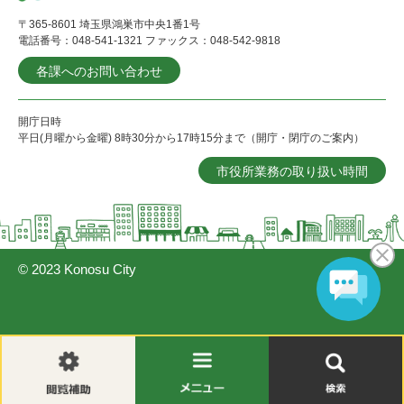
〒365-8601 埼玉県鴻巣市中央1番1号
電話番号：048-541-1321 ファックス：048-542-9818
各課へのお問い合わせ
開庁日時
平日(月曜から金曜) 8時30分から17時15分まで（開庁・閉庁のご案内）
市役所業務の取り扱い時間
© 2023 Konosu City
閲
メ
検
覧
ニ
索
補
ュ
助
ー