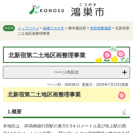
ペ
メ
ー
ニ
ジ
ュ
の
ー
先
を
トップページ
>
組織でさがす
>
都市建設部
>
市街地整備課
>
北新宿第
現在地
二土地区画整理事業
頭
飛
で
ば
す。
し
本
て
北新宿第二土地区画整理事業
文
本
文
へ
ページ内目次
ページID：0003813
更新日：2026年7月15日更新
北新宿第二土地区画整理事業
1.概要
本地区は、JR高崎線行田駅の東方0.3キロメートル及び吹上駅の西