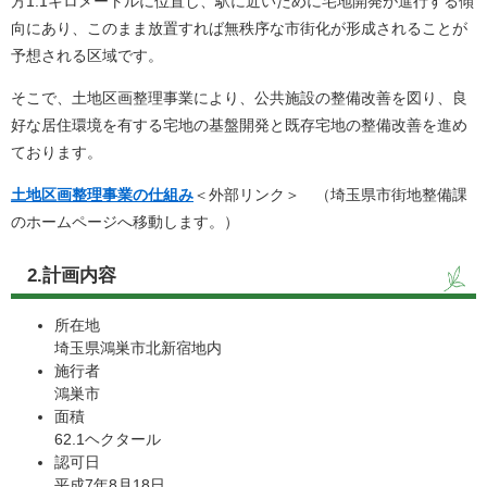
方1.1キロメートルに位置し、駅に近いために宅地開発が進行する傾
向にあり、このまま放置すれば無秩序な市街化が形成されることが
予想される区域です。
そこで、土地区画整理事業により、公共施設の整備改善を図り、良
好な居住環境を有する宅地の基盤開発と既存宅地の整備改善を進め
ております。
土地区画整理事業の仕組み
＜外部リンク＞
（埼玉県市街地整備課
のホームページへ移動します。）
2.計画内容
所在地
埼玉県鴻巣市北新宿地内
施行者
鴻巣市
面積
62.1ヘクタール
認可日
平成7年8月18日