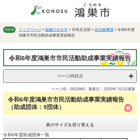
ペ
メ
ー
ニ
ジ
ュ
の
ー
先
を
トップページ
>
組織でさがす
>
市民生活部
>
自治振興課
>
令和6年度
現在地
鴻巣市市民活動助成事業実績報告
頭
飛
で
ば
す。
し
本
て
令和6年度鴻巣市市民活動助成事業実績報告
文
本
文
へ
ページ内目次
ページID：0033962
更新日：2025年7月1日更新
令和6年度鴻巣市市民活動助成事業実績報告
（助成団体：9団体）
表のサイズを切り替える
令和6年度助成団体一覧