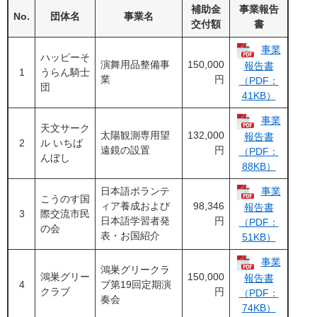
補助金
事業報告
No.
団体名
事業名
交付額
書
事業
ハッピーそ
演舞用品整備事
150,000
報告書
1
うらん騎士
業
円
（PDF：
団
41KB）
事業
天文サーク
太陽観測専用望
132,000
報告書
2
ル いちば
遠鏡の設置
円
（PDF：
んぼし
88KB）
日本語ボランテ
事業
こうのす国
ィア養成および
98,346
報告書
3
際交流市民
日本語学習者発
円
（PDF：
の会
表・お国紹介
51KB）
事業
鴻巣グリークラ
鴻巣グリー
150,000
報告書
4
ブ第19回定期演
クラブ
円
（PDF：
奏会
74KB）