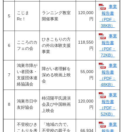
事業
こじま
ランニング教室
120,000
報告書
5
Rc！
開催事業
円
（PDF：
38KB）
事業
ひきこもりの方
こころのカ
118,550
報告書
6
の外出体験支援
フェの会
円
（PDF：
事業
72KB）
鴻巣市障が
事業
障がい者理解を
い者団体・
55,000
報告書
7
深める映画上映
支援団体連
円
（PDF：
会
絡協議会
48KB）
事業
柿沼陽平氏講演
鴻巣市日中
120,000
報告書
8
会及び中国映画
友好協会
円
（PDF：
上映会
52KB）
不登校ひき
「地域の力で。
事業
こもりを考
不登校の親子を
66,934
報告書