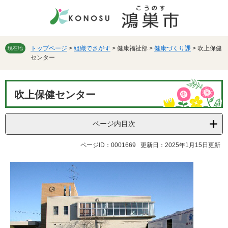
ペ
メ
ー
ニ
ジ
ュ
の
ー
先
を
トップページ
>
組織でさがす
>
健康福祉部
>
健康づくり課
>
吹上保健
現在地
センター
頭
飛
で
ば
す。
し
本
て
吹上保健センター
文
本
文
へ
ページ内目次
ページID：0001669
更新日：2025年1月15日更新