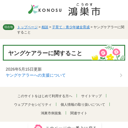
ペ
メ
ー
ニ
ジ
ュ
の
ー
先
を
トップページ
>
相談
>
子育て・青少年健全育成
>
ヤングケアラーに関
現在地
すること
頭
飛
で
ば
す。
し
本
て
ヤングケアラーに関すること
文
本
文
へ
2026年5月15日更新
ヤングケアラーへの支援について
このサイトをはじめて利用する方へ
サイトマップ
ウェブアクセシビリティ
個人情報の取り扱いについて
鴻巣市例規集
関連サイト