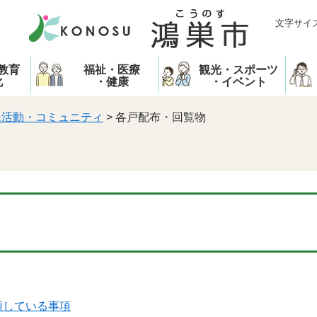
文字サイ
教育
福祉・医療
観光・スポーツ
化
・健康
・イベント
民活動・コミュニティ
>
各戸配布・回覧物
頼している事項