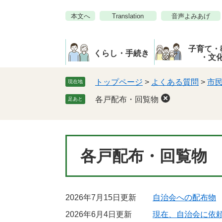
ペ
メ
本文へ
Translation
音声よみあげ
ー
ニ
ジ
ュ
の
ー
子育て・
先
を
くらし・手続き
・文
頭
飛
で
ば
トップページ
>
よくある質問
>
市
現在地
す。
し
各戸配布・回覧物
足あと
て
本
文
へ
本
各戸配布・回覧物
文
2026年7月15日更新
自治会への配布物
2026年6月4日更新
現在、自治会に依