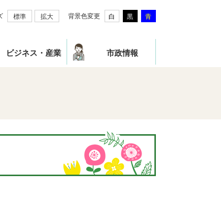
ズ
背景色変更
標準
拡大
白
黒
青
ビジネス・産業
市政情報