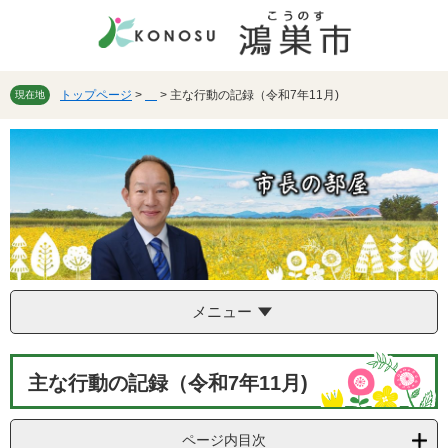
ペ
メ
ー
ニ
ジ
ュ
の
ー
先
を
トップページ
>
>
主な行動の記録（令和7年11月)
現在地
頭
飛
で
ば
す。
し
て
本
文
へ
メニュー
本
主な行動の記録（令和7年11月)
文
ページ内目次