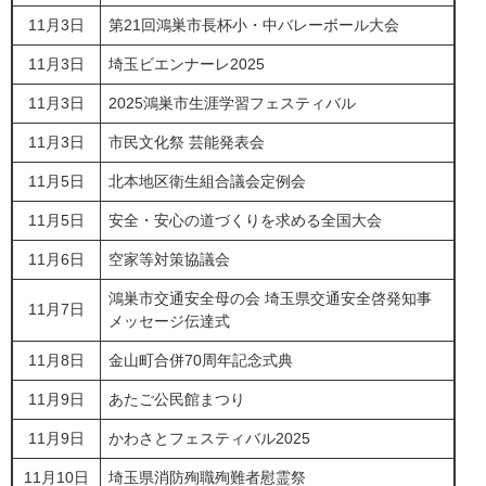
11月3日
第21回鴻巣市長杯小・中バレーボール大会
11月3日
埼玉ビエンナーレ2025
11月3日
2025鴻巣市生涯学習フェスティバル
11月3日
市民文化祭 芸能発表会
11月5日
北本地区衛生組合議会定例会
11月5日
安全・安心の道づくりを求める全国大会
11月6日
空家等対策協議会
鴻巣市交通安全母の会 埼玉県交通安全啓発知事
11月7日
メッセージ伝達式
11月8日
金山町合併70周年記念式典
11月9日
あたご公民館まつり
11月9日
かわさとフェスティバル2025
11月10日
埼玉県消防殉職殉難者慰霊祭