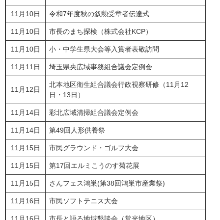
11月10日
令和7年度秋の叙勲受章者伝達式
11月10日
市長のまち探検（株式会社KCP）
11月10日
小・中学生県大会等入賞者表敬訪問
11月11日
埼玉県央広域事務組合議会定例会
北本地区衛生組合議会行政視察研修（11月12
11月12日
日・13日）
11月14日
彩北広域清掃組合議会定例会
11月14日
第49回人形供養祭
11月15日
市民グラウンド・ゴルフ大会
11月15日
第17回エルミこうのす菊花展
11月15日
さんフェス鴻巣(第38回鴻巣市産業祭)
11月16日
市民ソフトテニス大会
11月16日
市長と語る地域懇談会（常光地区）