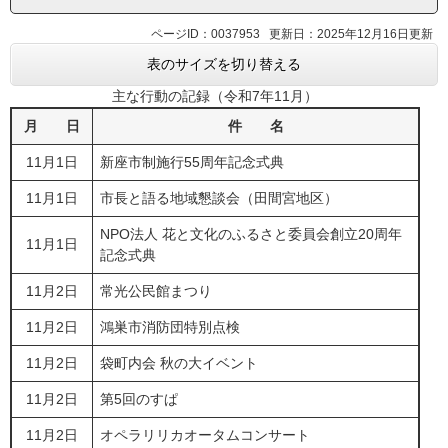
ページID：0037953
更新日：2025年12月16日更新
表のサイズを切り替える
主な行動の記録（令和7年11月）
月 日
件 名
11月1日
新座市制施行55周年記念式典
11月1日
市長と語る地域懇談会（田間宮地区）
NPO法人 花と文化のふるさと委員会創立20周年
11月1日
記念式典
11月2日
常光公民館まつり
11月2日
鴻巣市消防団特別点検
11月2日
袋町内会 秋の大イベント
11月2日
第5回のすぱ
11月2日
オペラリリカオータムコンサート