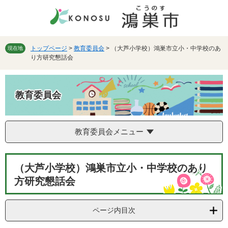
ペ
メ
ー
ニ
ジ
ュ
の
ー
先
を
トップページ
>
教育委員会
>
（大芦小学校）鴻巣市立小・中学校のあ
現在地
り方研究懇話会
頭
飛
で
ば
す。
し
て
教育委員会
本
文
へ
教育委員会メニュー
本
（大芦小学校）鴻巣市立小・中学校のあり
文
方研究懇話会
ページ内目次