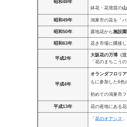
昭和48年
鉢花・花壇苗の
山
昭和49年
鴻巣市の花を「パ
昭和50年
露地花から
施設園
昭和63年
花き市場に隣接し
大阪花の万博（注
平成2年
「花のまちこうの
オランダフロリア
もに参加した6色
平成4年
初めての鴻巣市フ
平成13年
花の産地にある花
「
花のオアシス
」