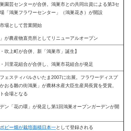
巣園芸センターが合併。鴻巣市との共同出資による第3セ
場「鴻巣フラワーセンター」（鴻巣花き）が開設
市場として営業開始
」が農産物直売所としてリニューアルオープン
・吹上町が合併、新「鴻巣市」誕生】
・川里花組合が合併し、鴻巣市花組合が発足
フェスティバルさいたま2007に出展。フラワーディスプ
かおる雛の街鴻巣」が農林水産大臣生産局長賞を受賞。
ト会場となる
デン「花の環」が発足し第1回鴻巣オープンガーデンが開
ポピー畑が栽培面積日本一
として登録される