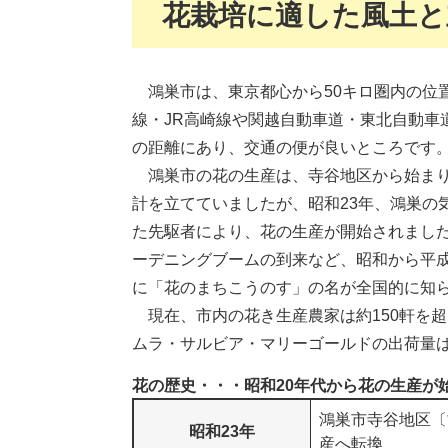
花栽培に適した風土と
鴻巣市は、東京都心から50キロ圏内の位置
線・JR高崎線や関越自動車道・東北自動車
の距離にあり、交通の便が良いところです
鴻巣市の花の生産は、寺谷地区から始まり
計を立てていましたが、昭和23年、鴻巣の
た先駆者により、花の生産が開始されまし
ーデニングブームの到来など、昭和から平
に「花のまちこうのす」の名が全国的に知
現在、市内の花き生産農家は約150軒を
ムラ・サルビア・マリーゴールドの出荷量
花の歴史・・・昭和20年代から花の生産が
鴻巣市寺谷地区〔
昭和23年
産へ転換