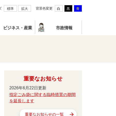
ズ
背景色変更
標準
拡大
白
黒
青
ビジネス・産業
市政情報
重要なお知らせ
2026年6月22日更新
指定ごみ袋に関する臨時措置の期間
を延長します
重要なお知らせの一覧