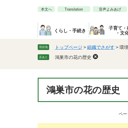
ペ
メ
本文へ
Translation
音声よみあげ
ー
ニ
ジ
ュ
の
ー
子育て・
先
を
くらし・手続き
・文
頭
飛
で
ば
トップページ
>
組織でさがす
>
環
現在地
す。
し
鴻巣市の花の歴史
足あと
て
本
文
へ
本
鴻巣市の花の歴史
文
ページ