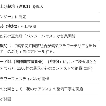
上げ栽培（注釈1）
を導入
ンジー」に制定
芸（注釈2）
へ転換期
た花の直売所「パンジーハウス」が営業開始
釈3）
にて鴻巣花卉園芸組合が鴻巣フラワーテリアを出展
す」の名を全国にアピールする。
ード92（国際園芸博覧会）（注釈4）
において埼玉県とと
のパンジー1200株の展示が花のコンテストで銅賞に輝く
ラワーフェスティバルが開催
の公園として「花のオアシス」の整備工事を実施
が開園