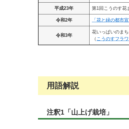
平成23年
第1回こうのす花
令和2年
「花と緑の都市宣
花いっぱいのまち
令和3年
（
こうのすフラワ
用語解説
注釈1「山上げ栽培」