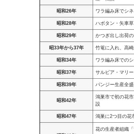
昭和26年
ワラ編み床でシネ
昭和28年
ハボタン・矢車草
昭和29年
かつぎ出し出荷の
昭33年から37年
竹篭に入れ、高崎
昭和34年
ワラ編み床でのシ
昭和37年
サルビア・マリー
昭和39年
パンジー生産全盛
鴻巣市で初の花市
昭和42年
設
昭和47年
鴻巣に2つ目の花
花の生産者組織「