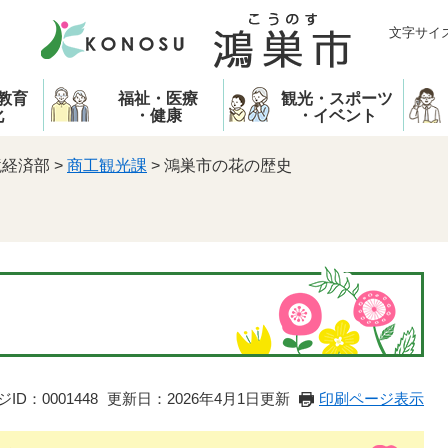
文字サイ
教育
福祉・医療
観光・スポーツ
化
・健康
・イベント
境経済部
>
商工観光課
>
鴻巣市の花の歴史
ID：0001448
更新日：2026年4月1日更新
印刷ページ表示