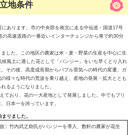
立地条件
にあります。市の中央部を南北に走る中仙道・国道17号
道の高速道路の一番近いインターチェンジから車で約30分
。
ました。この地区の農家は米・麦・野菜の生産を中心に生
気候風土に適した花として「パンジー」をいち早くとり入れ
た。その後、高度成長期からバブル景気への時代の変遷、ガ
成の様々な時代の荒波を乗り越え、産地の発展・拡大ととも
られるようになりました。
超えており、花の一大産地として発展しました。中でもプリ
は、日本一を誇っています。
始まりました。
故〕竹内武之助氏がパンジーを導入、数軒の農家が花生