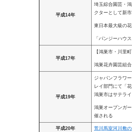
埼玉綜合園芸・鴻
クターとして新市
平成14年
東日本最大級の花
「パンジーハウス
【鴻巣市・川里町
平成17年
鴻巣花卉園芸組合
ジャパンフラワー
レイ部門にて「花
鴻巣市はサテライ
平成19年
鴻巣オープンガー
催される
平成20年
荒川馬室河川敷の