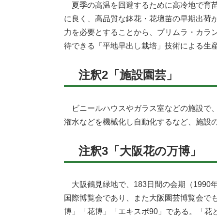
夏季の高温を回避するために高冷地で育苗
に良く、高品質な鉢花・花壇苗の早期出荷
力を必要とすることから、プリムラ・カラ
待できる「平地早出し栽培」技術による生
注釈2「施設園芸」
ビニールハウスやガラス室などの施設で、
潅水などを機械化し自動化するなど、施設
注釈3「大阪花の万博」
大阪鶴見緑地で、183日間の会期（1990
国際博覧会であり、また大阪園芸博覧会でも
博」「花博」「エキスポ90」である。「花