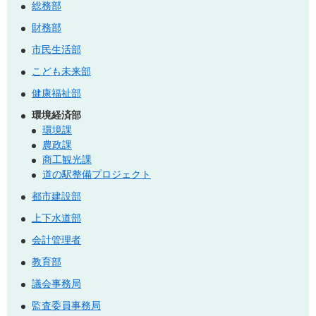
総務部
財務部
市民生活部
こども未来部
健康福祉部
環境経済部
環境課
農政課
商工観光課
道の駅整備プロジェクト
都市建設部
上下水道部
会計管理者
教育部
議会事務局
監査委員事務局