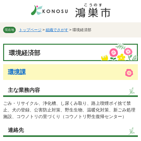
ペ
メ
ー
ニ
ジ
ュ
の
ー
先
を
トップページ
>
組織でさがす
>
環境経済部
現在地
頭
飛
で
ば
本
す。
し
環境経済部
文
て
本
文
環境課
へ
主な業務内容
ごみ・リサイクル、浄化槽、し尿くみ取り、路上喫煙ポイ捨て禁
止、犬の登録、公害防止対策、野生生物、温暖化対策、新ごみ処理
施設、コウノトリの里づくり（コウノトリ野生復帰センター）
連絡先