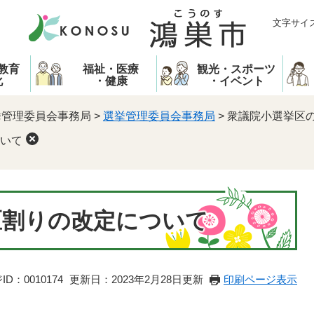
文字サイ
教育
福祉・医療
観光・スポーツ
化
・健康
・イベント
挙管理委員会事務局
>
選挙管理委員会事務局
>
衆議院小選挙区
いて
区割りの改定について
D：0010174
更新日：2023年2月28日更新
印刷ページ表示