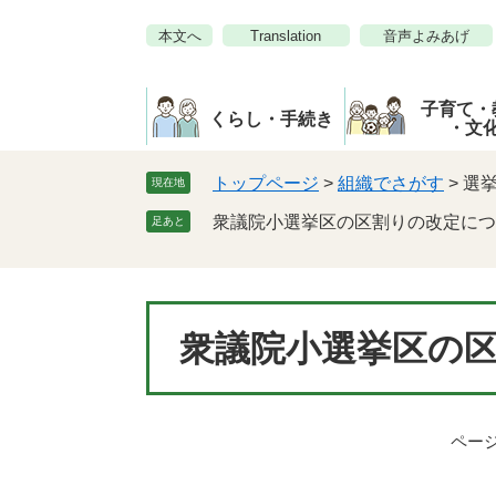
ペ
メ
本文へ
Translation
音声よみあげ
ー
ニ
ジ
ュ
の
ー
子育て・
先
を
くらし・手続き
・文
頭
飛
で
ば
トップページ
>
組織でさがす
>
選
現在地
す。
し
衆議院小選挙区の区割りの改定につ
足あと
て
本
文
へ
本
衆議院小選挙区の
文
ページI