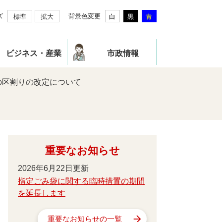
ズ
背景色変更
標準
拡大
白
黒
青
ビジネス・産業
市政情報
の区割りの改定について
重要なお知らせ
2026年6月22日更新
指定ごみ袋に関する臨時措置の期間
を延長します
重要なお知らせの一覧