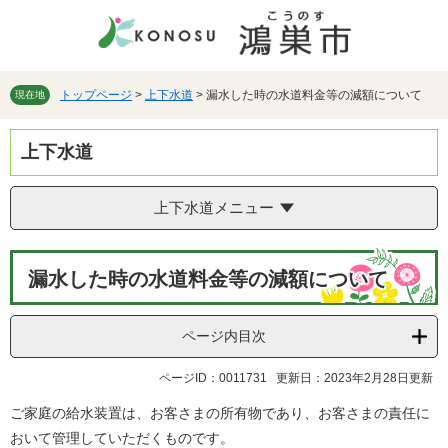
ペ
メ
ー
ニ
ジ
ュ
の
ー
先
を
トップページ
>
上下水道
>
漏水した時の水道料金等の減額について
現在地
頭
飛
で
ば
上下水道
す。
し
て
本
上下水道メニュー
文
へ
本
漏水した時の水道料金等の減額について
文
ページ内目次
ページID：0011731
更新日：2023年2月28日更新
ご家庭の給水装置は、お客さまの所有物であり、お客さまの責任に
おいて管理していただくものです。