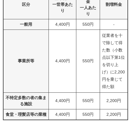
金
区分
一世帯あた
割増料金
一人あた
り
り
一般用
4,400円
550円
-
従業者を十
で除して得
た数（小数
点以下第1位
事業所等
4,400円
550円
を切り上
げ）に2,200
円を乗じて
得た額
不特定多数の者の集ま
4,400円
550円
2,200円
る施設
食堂・理髪店等の業種
4,400円
550円
2,200円