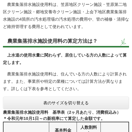
農業集落排水施設使用料は、笠原地区クリーン施設・笠原第二地
区クリーン施設・郷地安養寺クリーン施設・上会下地区農業集落排
水施設の4箇所の汚水処理場の汚水処理の費用や、管の補修・清掃な
ど維持管理する費用として使われています。
農業集落排水施設使用料の算定方法は？
上水道の使用水量に関わらず、居住している方の人数によって算
定します。
農業集落排水施設使用料は、住んでいる方の人数により計算され
ます。また、事業所や特定の業種については計算方法が異なりま
す。詳しくは下表を参考としてください。
表のサイズを切り替える
農業集落排水施設使用料 基準表（2ヶ月あたり、消費税込み）
＊令和元年10月1日～の新税率にて算定した金額です。
人数割料
基本料金