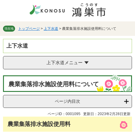
ペ
メ
ー
ニ
ジ
ュ
の
ー
先
を
トップページ
>
上下水道
>
農業集落排水施設使用料について
現在地
頭
飛
で
ば
上下水道
す。
し
て
本
上下水道メニュー
文
へ
本
農業集落排水施設使用料について
文
ページ内目次
ページID：0001095
更新日：2023年2月28日更新
農業集落排水施設使用料