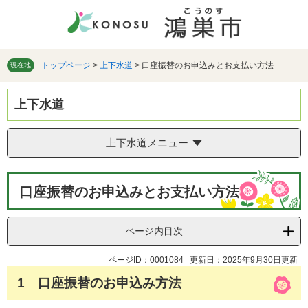
ペ
メ
ー
ニ
ジ
ュ
の
ー
先
を
トップページ
>
上下水道
>
口座振替のお申込みとお支払い方法
現在地
頭
飛
で
ば
上下水道
す。
し
て
本
上下水道メニュー
文
へ
本
口座振替のお申込みとお支払い方法
文
ページ内目次
ページID：0001084
更新日：2025年9月30日更新
1 口座振替のお申込み方法