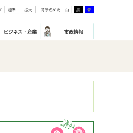
ズ
背景色変更
標準
拡大
白
黒
青
ビジネス・産業
市政情報