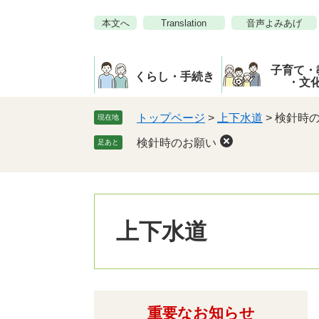
ペ
メ
本文へ
Translation
音声よみあげ
ー
ニ
ジ
ュ
の
ー
子育て・
先
を
くらし・手続き
・文
頭
飛
で
ば
トップページ
>
上下水道
>
検針時
現在地
す。
し
検針時のお願い
足あと
て
本
文
へ
上下水道
重要なお知らせ