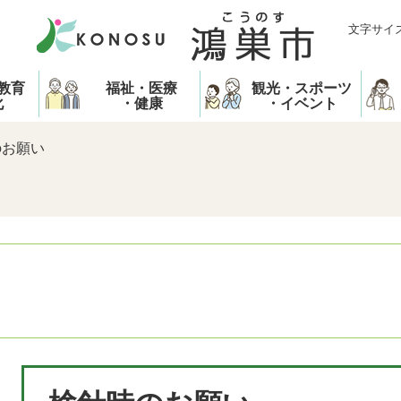
文字サイ
教育
福祉・医療
観光・スポーツ
化
・健康
・イベント
のお願い
本
文