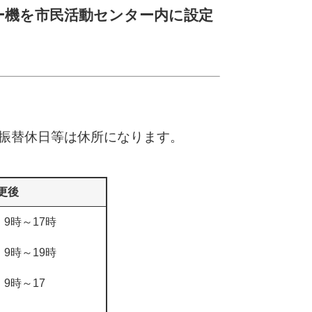
ー機を市民活動センター内に設定
・振替休日等は休所になります。
更後
9時～17時
～19時
～17
時