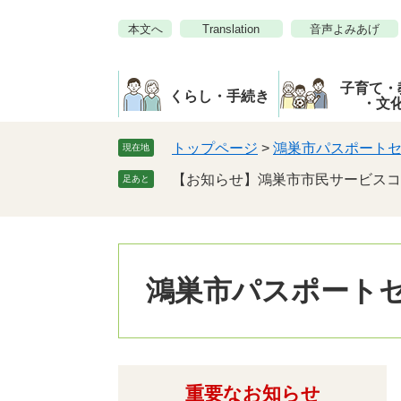
ペ
メ
本文へ
Translation
音声よみあげ
ー
ニ
ジ
ュ
の
ー
子育て・
先
を
くらし・手続き
・文
頭
飛
で
ば
トップページ
>
鴻巣市パスポート
現在地
す。
し
【お知らせ】鴻巣市市民サービスコ
足あと
て
本
文
へ
鴻巣市パスポート
重要なお知らせ