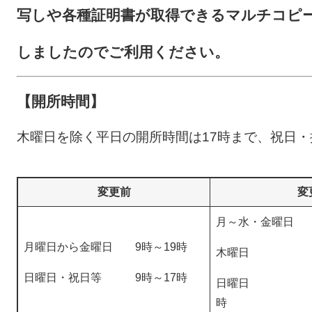
写しや
各種証明
書が
取得できるマルチ
コピ
しまし
たのでご利
用くだ
さい。
【開所時間】
木曜日を除く平日の開所時間は17時まで、祝日
変更前
変
月～水・金曜日 
月曜日から金曜日 9時～19時
木曜日 9時
日曜日・祝日等 9時～17時
日曜日 9時