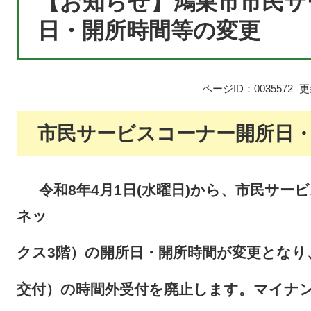
【お知らせ】鴻巣市市民サ
日・開所時間等の変更
ページID：0035572
更
市民サービスコーナー開所日
令和8年4月1日(水曜日)から、市民サ
ネッ
ク
ス
3階）
の開所日・開所時間が
変更と
なり
交付）
の
時
間外受付
を廃止します。マイナ