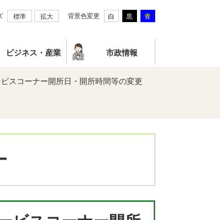
ズ
背景色変更
標準
拡大
白
黒
青
ビジネス・産業
市政情報
ービスコーナー開所日・開所時間等の変更
ー