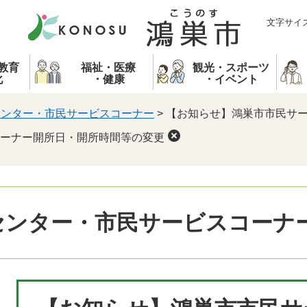
文字サイ
教育
福祉・医療
観光・スポーツ
化
・健康
・イベント
センター・市民サービスコーナー
>
【お知らせ】鴻巣市市民サ
ーナー開所日・開所時間等の変更
センター・市民サービスコーナ
本
文