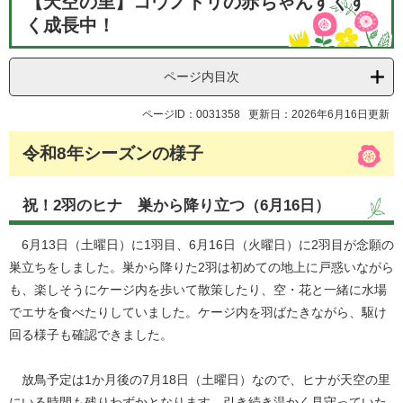
【天空の里】コウノトリの赤ちゃんすくす
文
く成長中！
ページ内目次
ページID：0031358
更新日：2026年6月16日更新
令和8年シーズンの様子
祝！2羽のヒナ 巣から降り立つ（6月16日）
6月13日（土曜日）に1羽目、6月16日（火曜日）に2羽目が念願の
巣立ちをしました。巣から降りた2羽は初めての地上に戸惑いながら
も、楽しそうにケージ内を歩いて散策したり、空・花と一緒に水場
でエサを食べたりしていました。ケージ内を羽ばたきながら、駆け
回る様子も確認できました。
放鳥予定は1か月後の7月18日（土曜日）なので、ヒナが天空の里
にいる時間も残りわずかとなります。引き続き温かく見守っていた