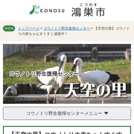
ペ
メ
ー
ニ
ジ
ュ
の
ー
先
を
トップページ
>
コウノトリ野生復帰センター
>
【天空の里】コウノト
現在地
リの赤ちゃんすくすく成長中！
頭
飛
で
ば
す。
し
て
本
文
へ
コウノトリ野生復帰センター
コウノトリ野生復帰センターメニュー
本