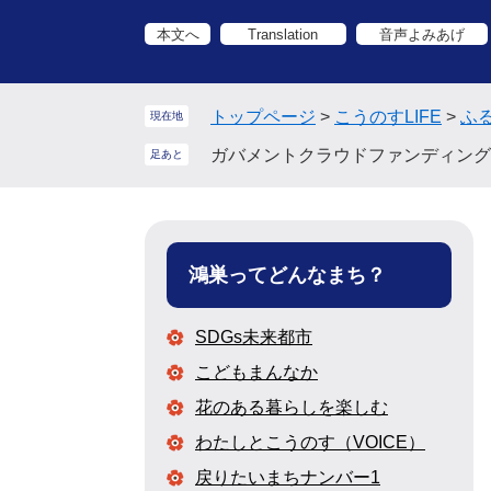
ペ
メ
本文へ
Translation
音声よみあげ
ー
ニ
ジ
ュ
の
ー
トップページ
>
こうのすLIFE
>
ふ
先
を
現在地
頭
飛
ガバメントクラウドファンディング
足あと
で
ば
す。
し
て
本
鴻巣ってどんなまち？
文
へ
SDGs未来都市
こどもまんなか
花のある暮らしを楽しむ
わたしとこうのす（VOICE）
戻りたいまちナンバー1