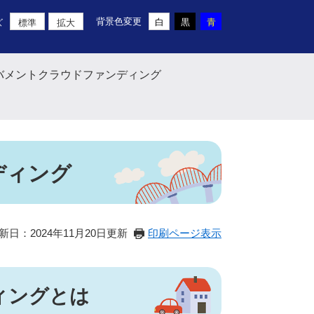
背景色変更
白
黒
青
ズ
標準
拡大
バメントクラウドファンディング
ディング
新日：2024年11月20日更新
印刷ページ表示
ィングとは