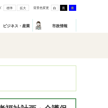
ズ
背景色変更
標準
拡大
白
黒
青
ビジネス・産業
市政情報