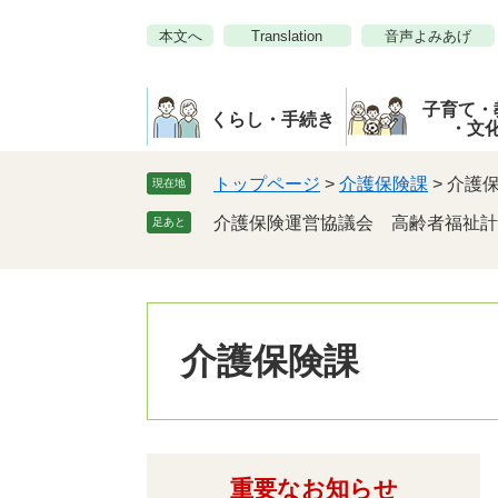
ペ
メ
本文へ
Translation
音声よみあげ
ー
ニ
ジ
ュ
の
ー
子育て・
先
を
くらし・手続き
・文
頭
飛
で
ば
トップページ
>
介護保険課
>
介護
現在地
す。
し
介護保険運営協議会 高齢者福祉計
足あと
て
本
文
へ
介護保険課
重要なお知らせ