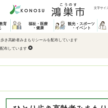
文字サイ
教育
福祉・医療
観光・スポーツ
化
・健康
・イベント
り歩き高齢者みまもりシールを配布しています
配布しています
本
文