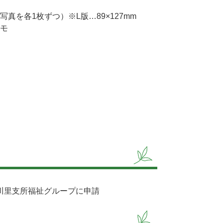
を各1枚ずつ）※L版…89×127mm
モ
川里支所福祉グループに申請