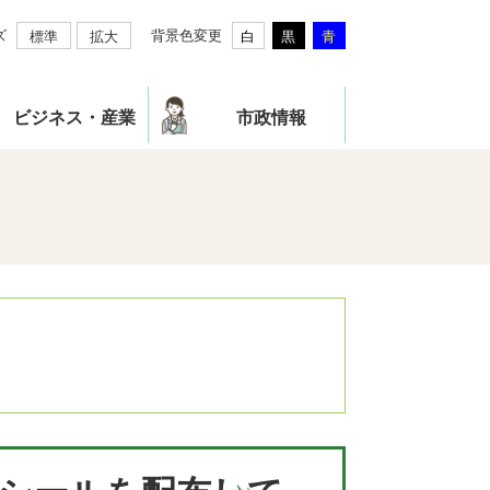
ズ
背景色変更
標準
拡大
白
黒
青
ビジネス・産業
市政情報