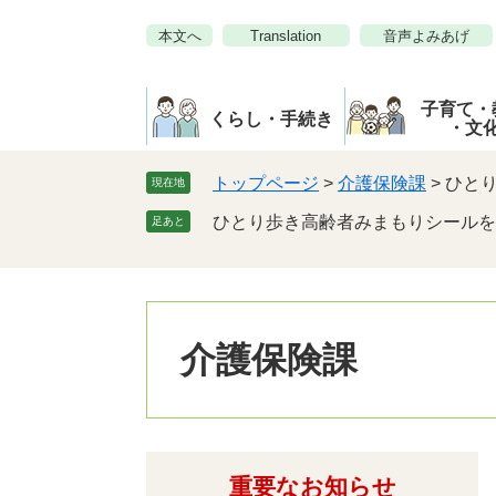
ペ
メ
本文へ
Translation
音声よみあげ
ー
ニ
ジ
ュ
の
ー
子育て・
先
を
くらし・手続き
・文
頭
飛
で
ば
トップページ
>
介護保険課
>
ひと
現在地
す。
し
ひとり歩き高齢者みまもりシールを
足あと
て
本
文
へ
介護保険課
重要なお知らせ