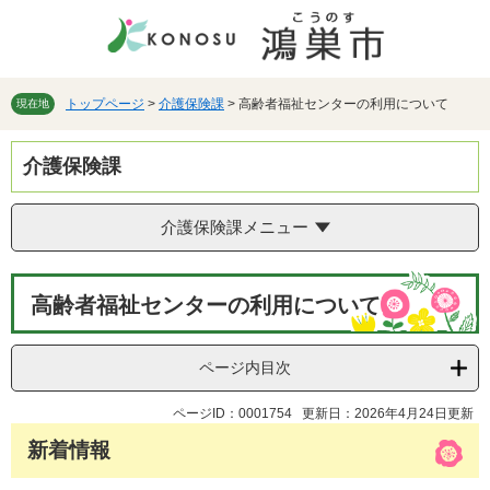
ペ
メ
ー
ニ
ジ
ュ
の
ー
先
を
トップページ
>
介護保険課
>
高齢者福祉センターの利用について
現在地
頭
飛
で
ば
介護保険課
す。
し
て
本
介護保険課メニュー
文
へ
本
高齢者福祉センターの利用について
文
ページ内目次
ページID：0001754
更新日：2026年4月24日更新
新着情報