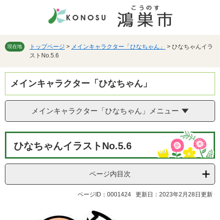
ペ
メ
ー
ニ
ジ
ュ
の
ー
先
を
トップページ
>
メインキャラクター「ひなちゃん」
>
ひなちゃんイラ
現在地
ストNo.5.6
頭
飛
で
ば
す。
し
メインキャラクター「ひなちゃん」
て
本
文
メインキャラクター「ひなちゃん」メニュー
へ
本
ひなちゃんイラストNo.5.6
文
ページ内目次
ページID：0001424
更新日：2023年2月28日更新