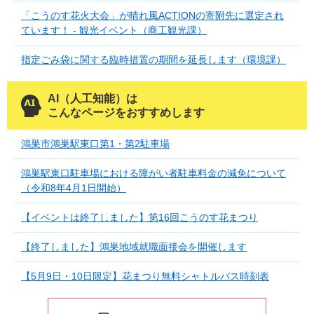
「こうのす花火大会」が晴れ風ACTIONの寄附先に選定され
ています！ - 観光イベント（商工観光課）
指定ごみ袋に関する臨時措置の期間を延長します（環境課）
AI（人工知能）は
こんなページをおすすめします
鴻巣市鴻巣駅東口第1・第2駐車場
鴻巣駅東口駐車場における障がい者駐車料金の減免について
（令和8年4月1日開始）
【イベントは終了しました】第16回こうのす花まつり
【終了しました】鴻巣地域就職面接会を開催します
【5月9日・10日限定】花まつり無料シャトルバス時刻表