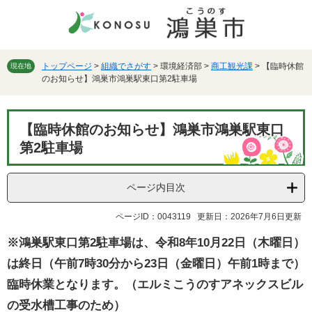
ペ
メ
ー
ニ
ジ
ュ
の
ー
先
を
トップページ
>
組織でさがす
>
環境経済部
>
商工観光課
>
【臨時休館
現在地
のお知らせ】鴻巣市鴻巣駅東口第2駐車場
頭
飛
で
ば
す。
し
本
て
【臨時休館のお知らせ】鴻巣市鴻巣駅東口
文
本
第2駐車場
文
へ
ページ内目次
ページID：0043119
更新日：2026年7月6日更新
※鴻巣駅東口第2駐車場は、令和8年10月22日（木曜日）
は終日（午前7時30分から23日（金曜日）午前1時まで）
臨時休業となります。（エルミこうのすアネックスビル
の受水槽工事のため）