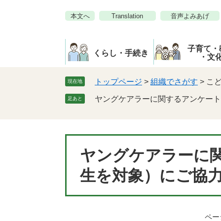
ペ
メ
本文へ
Translation
音声よみあげ
ー
ニ
ジ
ュ
の
ー
子育て・
先
を
くらし・手続き
・文
頭
飛
で
ば
トップページ
>
組織でさがす
>
こ
現在地
す。
し
ヤングケアラーに関するアンケート
足あと
て
本
文
へ
本
ヤングケアラーに
文
生を対象）にご協
ページ