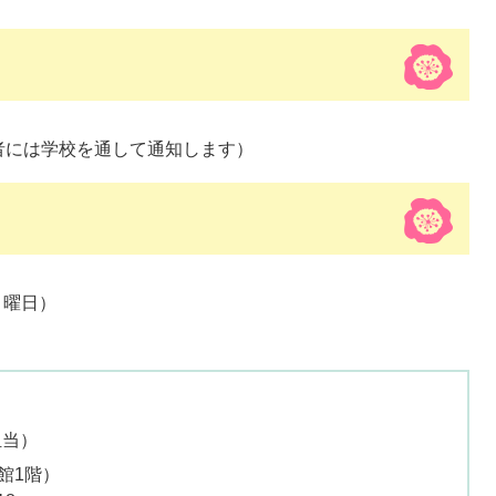
者には学校を通して通知します）
月曜日）
担当
館1階）