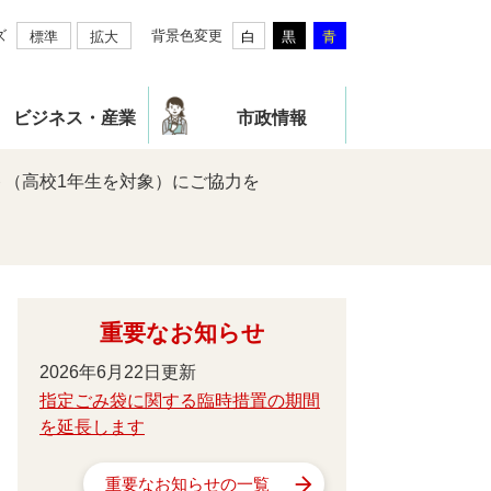
ズ
背景色変更
標準
拡大
白
黒
青
ビジネス・産業
市政情報
ト（高校1年生を対象）にご協力を
重要なお知らせ
2026年6月22日更新
指定ごみ袋に関する臨時措置の期間
を延長します
重要なお知らせの一覧