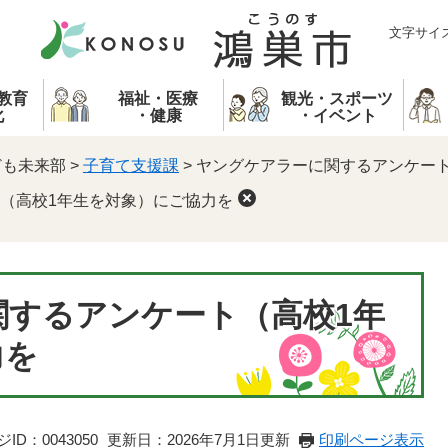
文字サイ
教育
福祉・医療
観光・スポーツ
化
・健康
・イベント
ども未来部
>
子育て支援課
>
ヤングケアラーに関するアンケー
（高校1年生を対象）にご協力を
関するアンケート（高校1年
力を
ID：0043050
更新日：2026年7月1日更新
印刷ページ表示