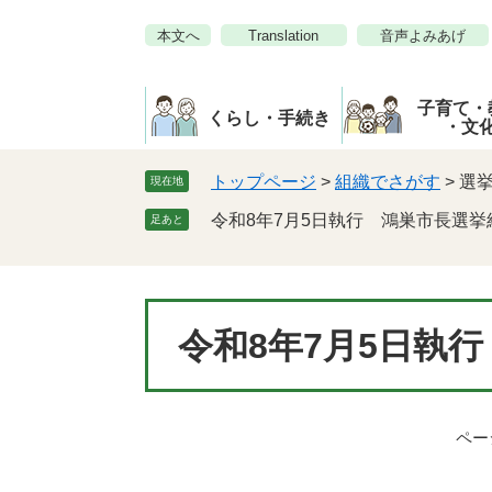
ペ
メ
本文へ
Translation
音声よみあげ
ー
ニ
ジ
ュ
の
ー
子育て・
先
を
くらし・手続き
・文
頭
飛
で
ば
トップページ
>
組織でさがす
>
選
現在地
す。
し
令和8年7月5日執行 鴻巣市長選挙
足あと
て
本
文
へ
本
令和8年7月5日執
文
ページ