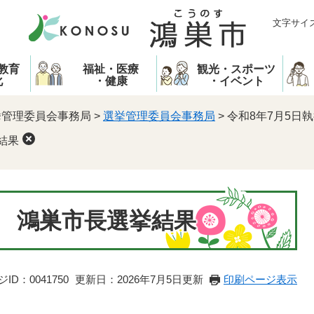
文字サイ
教育
福祉・医療
観光・スポーツ
化
・健康
・イベント
挙管理委員会事務局
>
選挙管理委員会事務局
>
令和8年7月5日
結果
行 鴻巣市長選挙結果
ID：0041750
更新日：2026年7月5日更新
印刷ページ表示