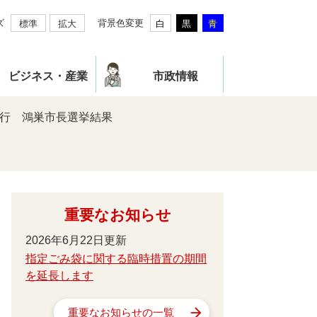
ズ
背景色変更
標準
拡大
白
黒
青
ビジネス・産業
市政情報
執行 鴻巣市長選挙結果
重要なお知らせ
2026年6月22日更新
指定ごみ袋に関する臨時措置の期間
を延長します
重要なお知らせの一覧