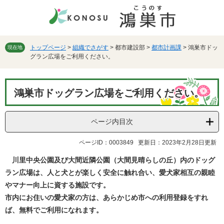
ペ
メ
ー
ニ
ジ
ュ
の
ー
先
を
トップページ
>
組織でさがす
>
都市建設部
>
都市計画課
>
鴻巣市ドッ
現在地
グラン広場をご利用ください。
頭
飛
で
ば
す。
し
本
て
鴻巣市ドッグラン広場をご利用ください。
文
本
文
へ
ページ内目次
ページID：0003849
更新日：2023年2月28日更新
川里中央公園及び大間近隣公園（大間見晴らしの丘）内のドッグ
ラン広場は、人と犬とが楽しく安全に触れ合い、愛犬家相互の親睦
やマナー向上に資する施設です。
市内にお住いの愛犬家の方は、あらかじめ市への利用登録をすれ
ば、無料でご利用になれます。