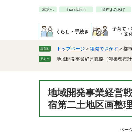
ペ
メ
本文へ
Translation
音声よみあげ
ー
ニ
ジ
ュ
の
ー
子育て・
先
を
くらし・手続き
・文
頭
飛
で
ば
トップページ
>
組織でさがす
>
都
現在地
す。
し
地域開発事業経営戦略（鴻巣都市計
足あと
て
本
文
へ
本
地域開発事業経営
文
宿第二土地区画整
ページI