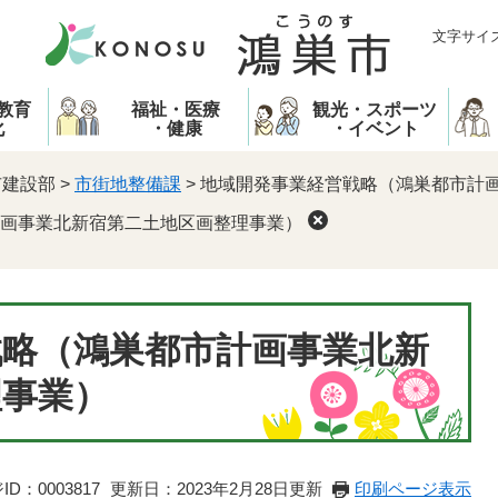
文字サイ
教育
福祉・医療
観光・スポーツ
化
・健康
・イベント
市建設部
>
市街地整備課
>
地域開発事業経営戦略（鴻巣都市計
画事業北新宿第二土地区画整理事業）
戦略（鴻巣都市計画事業北新
理事業）
D：0003817
更新日：2023年2月28日更新
印刷ページ表示