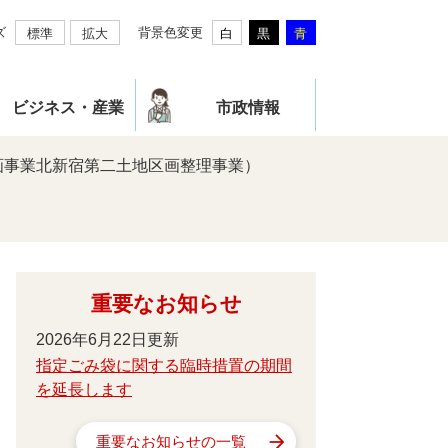
ズ
背景色変更
標準
拡大
白
黒
青
ビジネス・産業
市政情報
画事業北新宿第二土地区画整理事業）
重要なお知らせ
2026年6月22日更新
指定ごみ袋に関する臨時措置の期間
を延長します
重要なお知らせの一覧