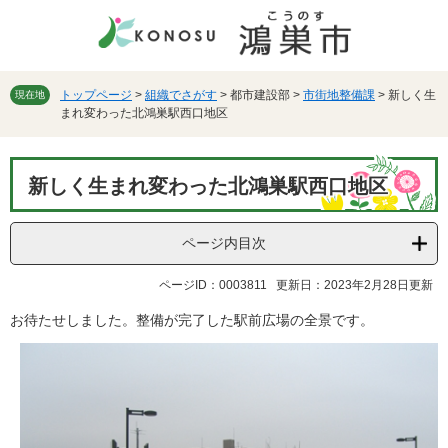
ペ
メ
ー
ニ
ジ
ュ
の
ー
先
を
トップページ
>
組織でさがす
>
都市建設部
>
市街地整備課
>
新しく生
現在地
まれ変わった北鴻巣駅西口地区
頭
飛
で
ば
す。
し
本
て
新しく生まれ変わった北鴻巣駅西口地区
文
本
文
へ
ページ内目次
ページID：0003811
更新日：2023年2月28日更新
お待たせしました。整備が完了した駅前広場の全景です。