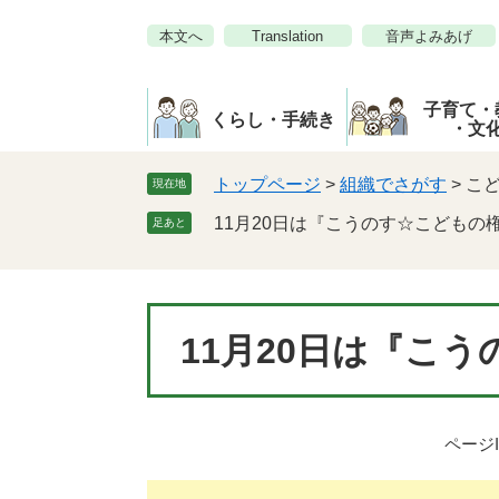
ペ
メ
本文へ
Translation
音声よみあげ
ー
ニ
ジ
ュ
の
ー
子育て・
先
を
くらし・手続き
・文
頭
飛
で
ば
トップページ
>
組織でさがす
>
こ
現在地
す。
し
11月20日は『こうのす☆こどもの
足あと
て
本
文
へ
本
11月20日は『こ
文
ページI