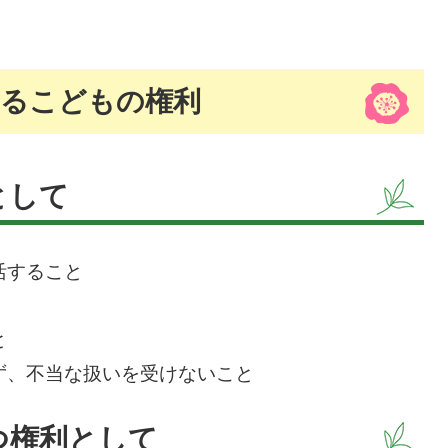
いるこどもの権利
として
活すること
と
ず、不当な扱いを受けないこと
つ権利として