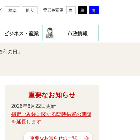
ズ
背景色変更
標準
拡大
白
黒
青
ビジネス・産業
市政情報
権利の日』
重要なお知らせ
2026年6月22日更新
指定ごみ袋に関する臨時措置の期間
を延長します
重要なお知らせの一覧