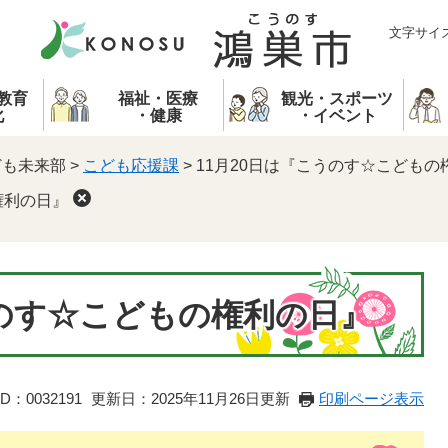
文字サイ
教育
福祉・医療
観光・スポーツ
化
・健康
・イベント
ども未来部
>
こども応援課
>
11月20日は『こうのす☆こどもの
権利の日』
うのす☆こどもの権利の日』
D：0032191
更新日：2025年11月26日更新
印刷ページ表示