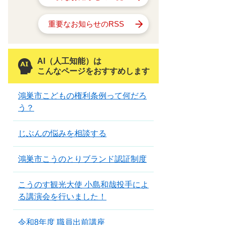
重要なお知らせのRSS
AI（人工知能）は
こんなページをおすすめします
鴻巣市こどもの権利条例って何だろ
う？
じぶんの悩みを相談する
鴻巣市こうのとりブランド認証制度
こうのす観光大使 小島和哉投手によ
る講演会を行いました！
令和8年度 職員出前講座