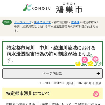
ペ
メ
ー
ニ
ジ
ュ
の
ー
先
を
トップページ
>
組織でさがす
>
都市建設部
>
道路課
>
特定都市河川
現在地
中川・綾瀬川流域における雨水浸透阻害行為の許可制度が始まりま
頭
飛
す。
で
ば
す。
し
て
本
本
特定都市河川 中川・綾瀬川流域における
文
文
雨水浸透阻害行為の許可制度が始まりま
へ
す。
ページ内目次
ページID：0031289
更新日：2025年5月1日更新
特定都市河川について
市街地の密集する中川・綾瀬川流域において、気候変動に伴う水