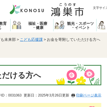
文字サイ
教育
福祉・医療
観光・スポーツ
化
・健康
・イベント
ども未来部
>
こども応援課
>
お金を寄附していただける方へ
ただける方へ
D：0031063
更新日：2025年3月26日更新
印刷ページ表示