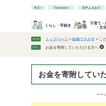
ペ
メ
本文へ
Translation
音声よみあげ
ー
ニ
ジ
ュ
の
ー
子育て・
先
を
くらし・手続き
・文
頭
飛
で
ば
トップページ
>
組織でさがす
>
こ
現在地
す。
し
お金を寄附していただける方へ
足あと
て
本
文
へ
本
お金を寄附してい
文
ページI