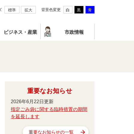
ズ
背景色変更
標準
拡大
白
黒
青
ビジネス・産業
市政情報
重要なお知らせ
2026年6月22日更新
指定ごみ袋に関する臨時措置の期間
を延長します
重要なお知らせの一覧