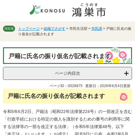
ペ
メ
ー
ニ
ジ
ュ
の
ー
先
を
トップページ
>
組織でさがす
>
市民生活部
>
市民課
>
戸籍に氏名の振
現在地
り仮名が記載されます
頭
飛
で
ば
す。
し
本
て
戸籍に氏名の振り仮名が記載されます
文
本
文
へ
ページ内目次
ページID：0028875
更新日：2026年6月4日更新
戸籍に氏名の振り仮名が記載されます
令和5年6月2日、戸籍法（昭和22年法律第224号）の一部改正を含む
「行政手続における特定の個人を識別するための番号の利用等に関
する法律等の一部を改正する法律」（令和5年法律第48号。以下
「改正法」といいます。）が成立し、同月9日に公布、令和7年5月