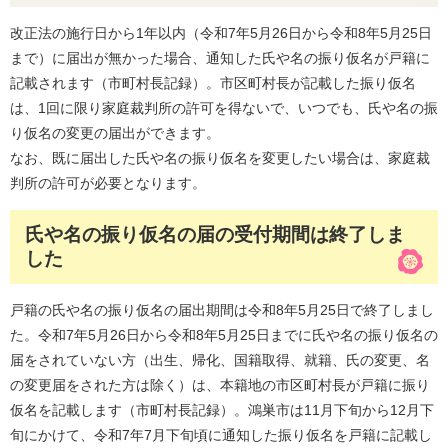
改正法の施行日から1年以内（令和7年5月26日から令和8年5月25日
まで）に届出が無かった場合、通知した氏や名の振り仮名が戸籍に
記載されます（市町村長記録）。市区町村長が記載した振り仮名
は、1回に限り家庭裁判所の許可を得ないで、いつでも、氏や名の振
り仮名の変更の届出ができます。
なお、既に届出した氏や名の振り仮名を変更したい場合は、家庭裁
判所の許可が必要となります。
氏や名の振り仮名の届の受付期間は終了しま
した
戸籍の氏や名の振り仮名の届出期間は令和8年5月25日で終了しまし
た。令和7年5月26日から令和8年5月25日までに氏や名の振り仮名の
届をされていない方（出生、帰化、国籍取得、就籍、氏の変更、名
の変更届をされた方は除く）は、本籍地の市区町村長が戸籍に振り
仮名を記載します（市町村長記録）。鴻巣市は11月下旬から12月下
旬にかけて、令和7年7月下旬頃に通知した振り仮名を戸籍に記載し