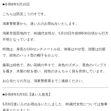
■令和8年5月10日
こちらは防災こうのすです。
鴻巣警察署から、迷い人のお尋ねをいたします。
鴻巣市箕田地内で、80歳代女性が、5月10日午前8時30分頃から行方
不明となっています。
特徴は、身長が150センチメートル位、体格はやせ型、頭髪は白髪
で、紺色のハット型の帽子をかぶり、
服装は紺色で、赤い花柄の半そで、灰色のズボン、黒色のパンプス
を履き、木製の杖を使い、紺色のきんちゃく袋を所持しています。
お心当たりの方は、鴻巣警察署までご連絡ください。
■令和8年5月9日【迷い人発見】
5月8日迷い人のお尋ねをいたしました、80歳代女性については無事
発見となりました。