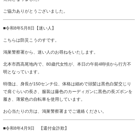
ご協力ありがとうございました。
■令和8年5月8日【迷い人】
こちらは防災こうのすです。
鴻巣警察署から、迷い人のお尋ねをいたします。
北本市西高尾地内で、80歳代女性が、本日の午前4時頃から行方不
明となっています。
特徴は、身長が150センチ位、体格は細めで頭髪は黒色白髪交じり
で肩ぐらいの長さ、服装は藤色のカーディガンに黒色の長ズボンを
履き、薄紫色の自転車を使用しています。
お心当たりの方は、鴻巣警察署までご連絡ください。
■令和8年4月9日 【還付金詐欺】