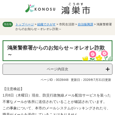
ペ
メ
ー
ニ
ジ
ュ
の
ー
先
を
トップページ
>
組織でさがす
>
市民生活部
>
自治振興課
>
鴻巣警察署
現在地
からのお知らせ～オレオレ詐欺～
頭
飛
で
ば
す。
し
本
て
鴻巣警察署からのお知らせ～オレオレ詐欺
文
本
～
文
へ
ページ内目次
ページID：0028448
更新日：2026年7月31日更新
【注意喚起】
1月8日（木曜日）現在、防災行政無線メール配信サービスを装った
不審なメールが各所に送信されていることが確認されています。
この事象について、本市のメールシステムがハッキングされたり、
職員がメールを送信していることはありません。