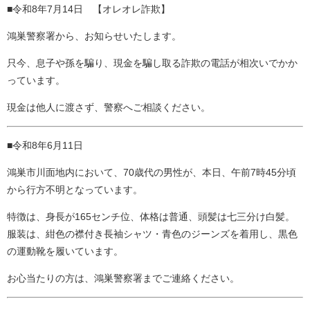
■令和8年7月14日 【オレオレ詐欺】
鴻巣警察署から、お知らせいたします。
只今、息子や孫を騙り、現金を騙し取る詐欺の電話が相次いでかか
っています。
現金は他人に渡さず、警察へご相談ください。
■令和8年6月11日
鴻巣市川面地内において、70歳代の男性が、本日、午前7時45分頃
から行方不明となっています。
特徴は、身長が165センチ位、体格は普通、頭髪は七三分け白髪。
服装は、紺色の襟付き長袖シャツ・青色のジーンズを着用し、黒色
の運動靴を履いています。
お心当たりの方は、鴻巣警察署までご連絡ください。