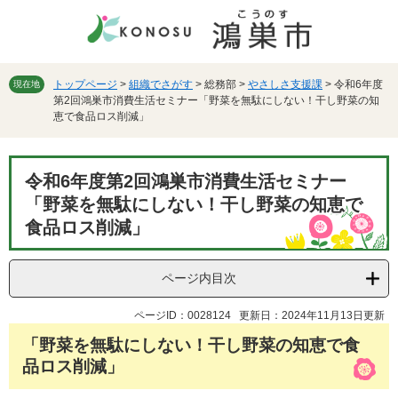
ペ
メ
ー
ニ
ジ
ュ
の
ー
先
を
トップページ
>
組織でさがす
>
総務部
>
やさしさ支援課
>
令和6年度
現在地
第2回鴻巣市消費生活セミナー「野菜を無駄にしない！干し野菜の知
頭
飛
恵で食品ロス削減」
で
ば
す。
し
て
本
本
令和6年度第2回鴻巣市消費生活セミナー
文
文
「野菜を無駄にしない！干し野菜の知恵で
へ
食品ロス削減」
ページ内目次
ページID：0028124
更新日：2024年11月13日更新
「野菜を無駄にしない！干し野菜の知恵で食
品ロス削減」