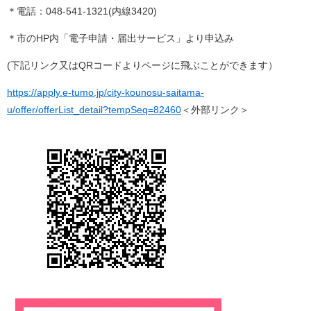
＊電話：048-541-1321(内線3420)
＊市のHP内「電子申請・届出サービス」より申込み
(下記リンク又はQRコードよりページに飛ぶことができます）
https://apply.e-tumo.jp/city-kounosu-saitama-
u/offer/offerList_detail?tempSeq=82460
＜外部リンク＞