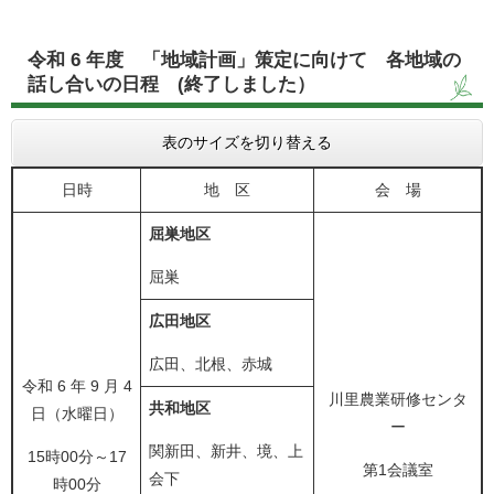
令和 6 年度 「地域計画」策定に向けて 各地域の
話し合いの日程 (終了しました）
表のサイズを切り替える
日時
地 区
会 場
屈巣地区
屈巣
広田地区
広田、北根、赤城
令和 6 年 9 月 4
川里農業研修センタ
共和地区
日（水曜日）
ー
関新田、新井、境、上
15時00分～17
第1会議室
会下
時00分