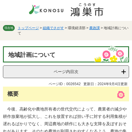
ペ
メ
ー
ニ
ジ
ュ
の
ー
先
を
トップページ
>
組織でさがす
>
環境経済部
>
農政課
>
地域計画につい
現在地
て
頭
飛
で
ば
す。
し
本
て
地域計画について
文
本
文
へ
ページ内目次
ページID：0026542
更新日：2024年9月4日更新
概要
今後、高齢化や農地所有者の世代交代によって、農業者の減少や
耕作放棄地が拡大し、これを放置すれば担い手に対する利用集積が
遅れるばかりでなく、周辺農地の耕作にも大きな支障を及ぼすおそ
れがあります。そのため農地が利用されやすくなるよう、農地の集