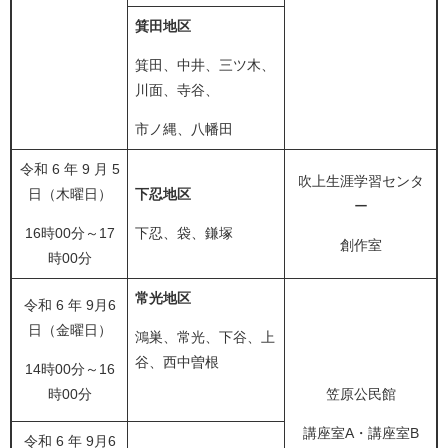
箕田地区
箕田、中井、三ツ木、
川面、寺谷、
市ノ縄、八幡田
令和 6 年 9 月 5
吹上生涯学習センタ
日（木曜日）
下忍地区
ー
16時00分～17
下忍、袋、鎌塚
創作室
時00分
常光地区
令和 6 年 9月6
日（金曜日）
鴻巣、常光、下谷、上
谷、西中曽根
14時00分～16
時00分
笠原公民館
講座室A・講座室B
令和 6 年 9月6