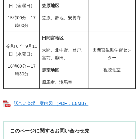
日（金曜日）
笠原地区
15時00分～17
笠原、郷地、安養寺
時00分
田間宮地区
令和 6 年 9月11
大間、北中野、登戸、
田間宮生涯学習セン
日（水曜日）
宮前、糠田、
ター
16時00分～17
視聴覚室
馬室地区
時30分
原馬室、滝馬室
話合い会場 案内図 （PDF：1.5MB）
このページに関するお問い合わせ先