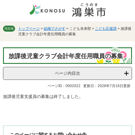
ペ
メ
ー
ニ
ジ
ュ
の
ー
先
を
トップページ
>
組織でさがす
>
こども未来部
>
こども応援課
>
放課後
現在地
児童クラブ会計年度任用職員の募集
頭
飛
で
ば
す。
し
本
て
放課後児童クラブ会計年度任用職員の募集
文
本
文
へ
ページ内目次
ページID：0002022
更新日：2026年7月16日更新
放課後児童支援員の募集は終了しました。
このページに関するお問い合わせ先