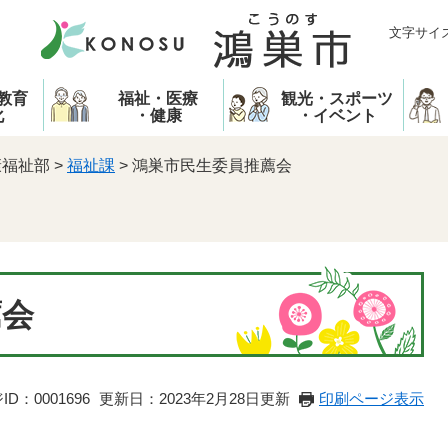
文字サイ
教育
福祉・医療
観光・スポーツ
化
・健康
・イベント
康福祉部
>
福祉課
>
鴻巣市民生委員推薦会
薦会
D：0001696
更新日：2023年2月28日更新
印刷ページ表示