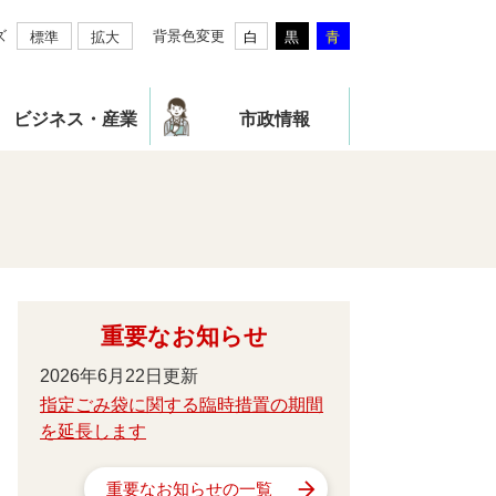
ズ
背景色変更
標準
拡大
白
黒
青
ビジネス・産業
市政情報
重要なお知らせ
2026年6月22日更新
指定ごみ袋に関する臨時措置の期間
を延長します
重要なお知らせの一覧