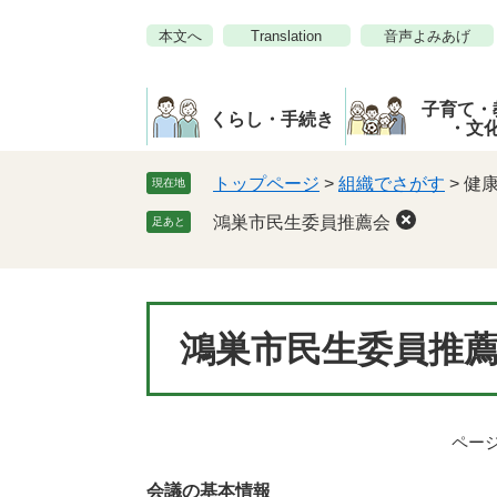
ペ
メ
本文へ
Translation
音声よみあげ
ー
ニ
ジ
ュ
の
ー
子育て・
先
を
くらし・手続き
・文
頭
飛
で
ば
トップページ
>
組織でさがす
>
健
現在地
す。
し
鴻巣市民生委員推薦会
足あと
て
本
文
へ
本
鴻巣市民生委員推
文
ページI
会議の基本情報