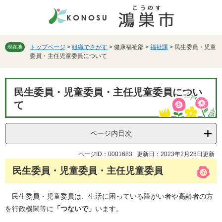
ペ
メ
ー
ニ
ジ
ュ
の
ー
先
を
トップページ
>
組織でさがす
>
健康福祉部
>
福祉課
>
民生委員・児童
現在地
委員・主任児童委員について
頭
飛
で
ば
す。
し
本
て
民生委員・児童委員・主任児童委員につい
文
本
て
文
へ
ページ内目次
ページID：0001683
更新日：2023年2月28日更新
民生委員・児童委員・主任児童委員
民生委員・児童委員は、生活に困っている障がい者や高齢者の方
を行政機関等に
「つないで」
います。