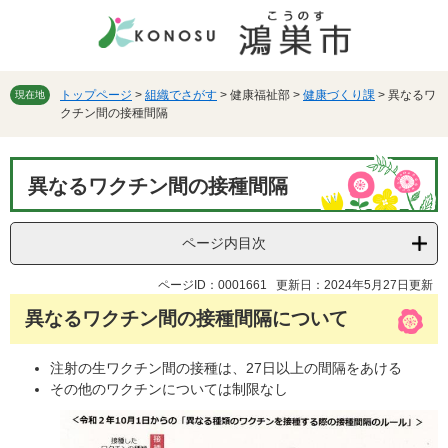
ペ
メ
ー
ニ
ジ
ュ
の
ー
先
を
トップページ
>
組織でさがす
>
健康福祉部
>
健康づくり課
>
異なるワ
現在地
クチン間の接種間隔
頭
飛
で
ば
す。
し
本
て
異なるワクチン間の接種間隔
文
本
文
へ
ページ内目次
ページID：0001661
更新日：2024年5月27日更新
異なるワクチン間の接種間隔について
注射の生ワクチン間の接種は、27日以上の間隔をあける
その他のワクチンについては制限なし