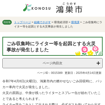
ペ
メ
ー
ニ
ジ
ュ
の
ー
先
を
トップページ
>
組織でさがす
>
環境経済部
>
環境課
>
ごみ収集時にラ
現在地
イター等を起因とする火災事故が発生しました
頭
飛
で
ば
す。
し
本
て
ごみ収集時にライター等を起因とする火災
文
本
事故が発生しました
文
へ
ページ内目次
ページID：0015389
更新日：2025年4月14日更新
令和7年4月8日(火曜日)、鴻巣市内の燃やせないごみ回収時に、パッ
カー車内で火災が発生しました。
火災の原因は、中身が残ったライターとスプレー缶が紛れていたこ
とであると考えられます。
ライター等をごみとして出される際は、必ずガスを抜いてから出す