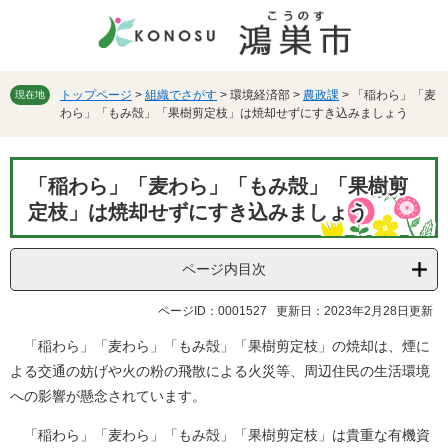
ペ
メ
ー
ニ
ジ
ュ
の
ー
先
を
トップページ
>
組織でさがす
>
環境経済部
>
農政課
>
「稲わら」「麦
現在地
わら」「もみ殻」「果樹剪定枝」は焼却せずにすき込みましょう
頭
飛
で
ば
す。
し
本
て
「稲わら」「麦わら」「もみ殻」「果樹剪
文
本
定枝」は焼却せずにすき込みましょう
文
へ
ページ内目次
ページID：0001527
更新日：2023年2月28日更新
「稲わら」「麦わら」「もみ殻」「果樹剪定枝」の焼却は、煙に
よる交通の妨げや火の粉の飛散による火災等、周辺住民の生活環境
への影響が懸念されています。
「稲わら」「麦わら」「もみ殻」「果樹剪定枝」は貴重な有機資