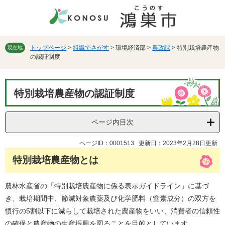
ペ
メ
ー
ニ
ジ
ュ
の
ー
先
を
トップページ
>
組織でさがす
>
環境経済部
>
農政課
>
特別栽培農産物
現在地
の認証制度
頭
飛
で
ば
す。
し
本
て
特別栽培農産物の認証制度
文
本
文
へ
ページ内目次
ページID：0001513
更新日：2023年2月28日更新
特別栽培農産物とは
農林水産省の「特別栽培農産物に係る表示ガイドライン」に基づ
き、栽培期間中、節減対象農薬及び化学肥料（窒素成分）の双方を
慣行の5割以下に減らして栽培された農産物をいい、消費者の信頼性
の確保と農産物の生産振興を図ることを目的としています。